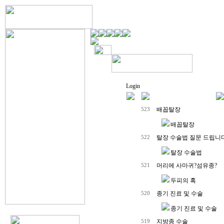
Login
배꼽탈장
523
배꼽탈장
탈장 수술법 질문 드립니다
522
탈장 수술법
머리에 사마귀?섬유종?
521
두피의 혹
종기 진료 및 수술
520
종기 진료 및 수술
지방종 수술
519