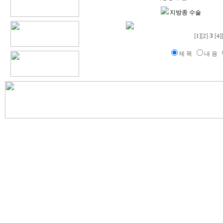
지방종 수술
3
[
][
]
[
]
1
2
4
제 목
내 용