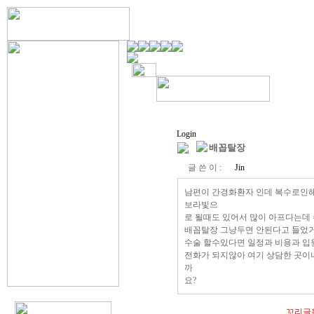
Login
배꼽탈장
글 쓴 이 :
Jin
남편이 간경화환자 인데 복수로인해
보라빛으
로 될때도 있어서 많이 아프다는데
배꼽탈장 그냥두면 안된다고 들었거든
수술 할수있다면 일정과 비용과 입
전화가 되지않아 여기 상담한 곳이나 카톡
까
요?
꼬리글